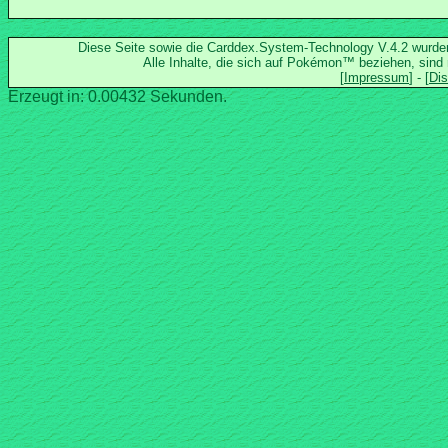
Diese Seite sowie die Carddex.System-Technology V.4.2 wurd
Alle Inhalte, die sich auf Pokémon™ beziehen, sind
Erzeugt in: 0.00432 Sekunden.