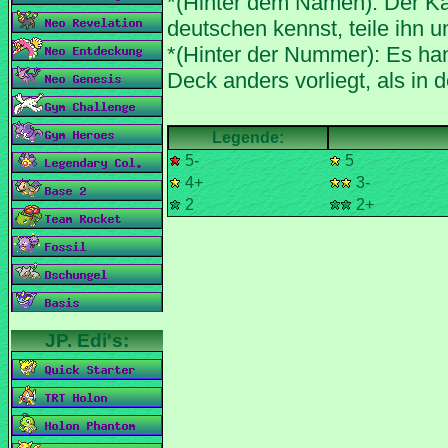
*(Hinter dem Namen): Der Ka
*(Hinter der Nummer): Es han
5-
5
4+
3-
2
2+