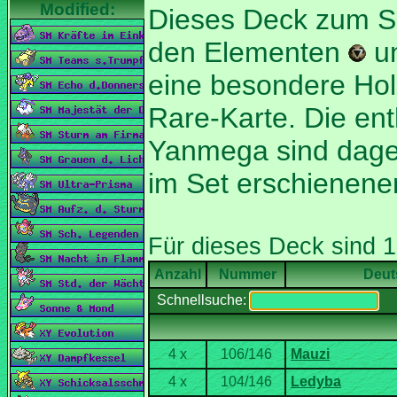
Dieses Deck zum S
den Elementen
u
eine besondere Hol
Rare-Karte. Die en
Yanmega sind dage
Nummer
Deut
Schnellsuche: