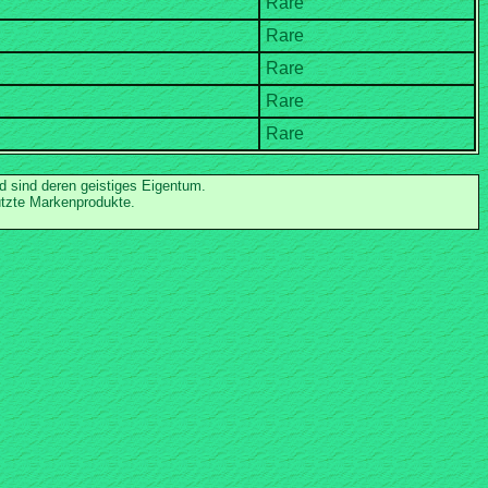
nd sind deren geistiges Eigentum.
ützte Markenprodukte.