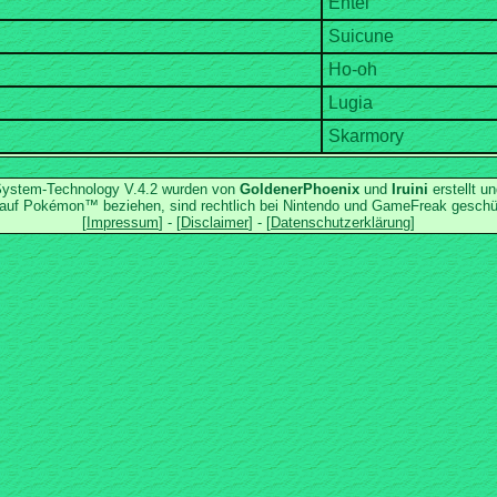
.System-Technology V.4.2 wurden von
und
erstellt u
ch auf Pokémon™ beziehen, sind rechtlich bei Nintendo und GameFreak gesch