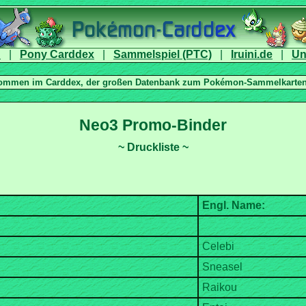
|
|
|
|