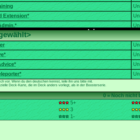
ielle Deck-Karte, die im Deck anders vorliegt, als in der Boosterserie.
5+
3
1-