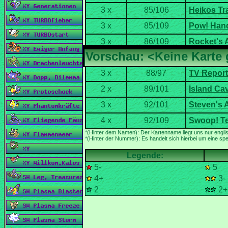
Typ:
*(Hinter der Nummer): Es handelt sich hierbei um eine spez
5-
5
4+
3-
2
2+