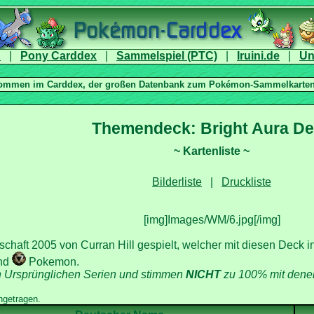
|
|
|
|
|
[img]Images/WM/6.jpg[/img]
chaft 2005 von Curran Hill gespielt, welcher mit diesen Deck i
nd
Pokemon.
n Ursprünglichen Serien und stimmen
zu 100% mit denen