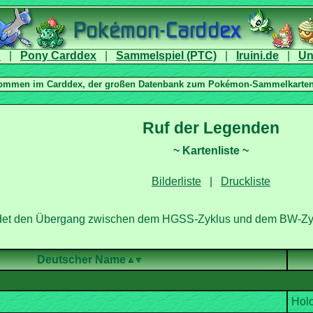
|
|
|
|
|
Deutscher Name