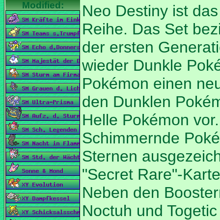
Reihe. Das Set bez
der ersten Generati
wieder Dunkle Poké
Pokémon einen ne
den Dunklen Pokém
Helle Pokémon vor.
Schimmernde Pokém
Sternen ausgezeich
"Secret Rare"-Kart
Neben den Boostern
Noctuh und Togetic 