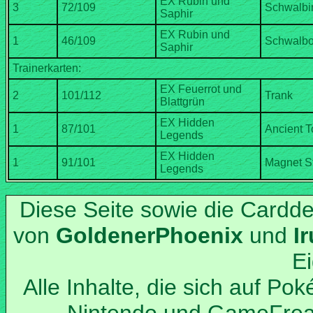
EX Rubin und
EX Rubin und
EX Feuerrot und
EX Hidden
EX Hidden
Diese Seite sowie die Cardd
von
und
Alle Inhalte, die sich auf Po