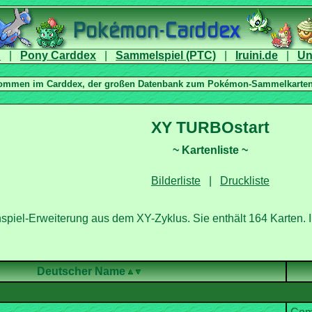
|
|
|
|
XY TURBOstart
|
Deutscher Name