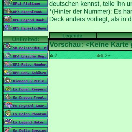
*(Hinter der Nummer): Es han
5-
5
4+
3-
2
2+
Typ: