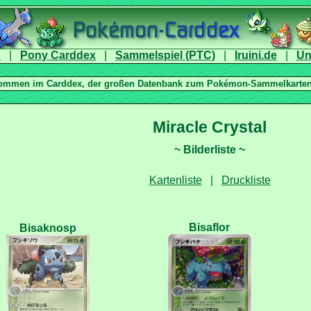
|
|
|
|
|