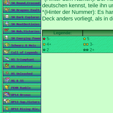
*(Hinter der Nummer): Es han
5-
5
4+
3-
2
2+