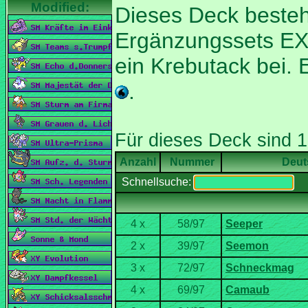
Dieses Deck besteh
Ergänzungssets EX-
ein Krebutack bei.
.
Nummer
Deut
Schnellsuche: