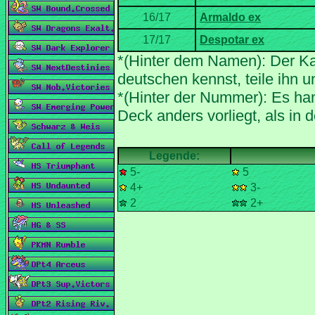
*(Hinter dem Namen): Der Ka
*(Hinter der Nummer): Es han
5-
5
4+
3-
2
2+