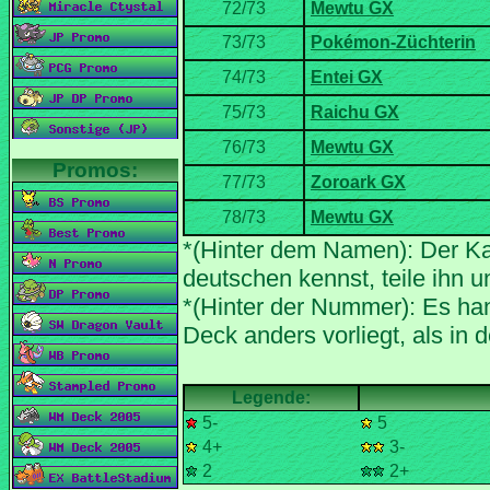
*(Hinter dem Namen): Der Ka
*(Hinter der Nummer): Es han
5-
5
4+
3-
2
2+