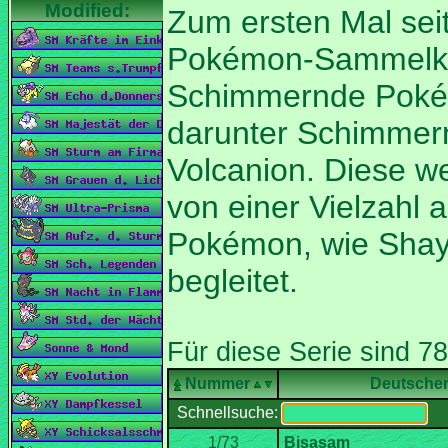
Zum ersten Mal sei
Pokémon-Sammelkar
Schimmernde Poké
darunter Schimmer
Volcanion. Diese 
von einer Vielzahl
Pokémon, wie Sha
Nummer
Deutsche
Schnellsuche: