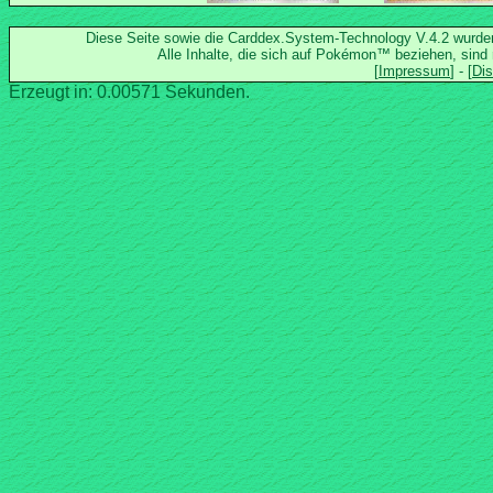
Diese Seite sowie die Carddex.System-Technology V.4.2 wurd
Alle Inhalte, die sich auf Pokémon™ beziehen, sind
Erzeugt in: 0.00571 Sekunden.