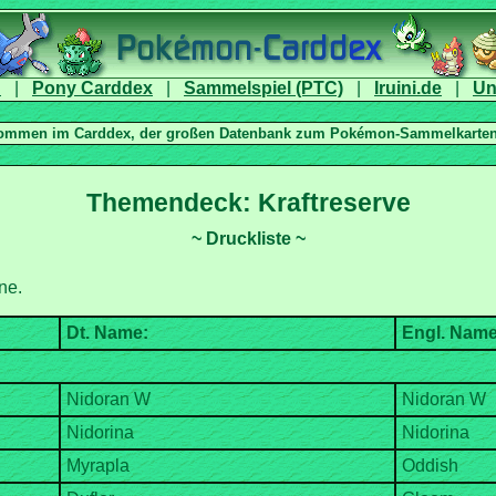
|
|
|
|