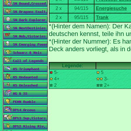
*(Hinter dem Namen): Der Ka
*(Hinter der Nummer): Es han
5-
5
4+
3-
2
2+