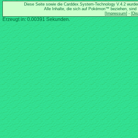
Diese Seite sowie die Carddex.System-Technology V.4.2 wurd
Alle Inhalte, die sich auf Pokémon™ beziehen, sind
Erzeugt in: 0.00391 Sekunden.