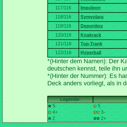
*(Hinter dem Namen): Der Ka
*(Hinter der Nummer): Es han
5-
5
4+
3-
2
2+