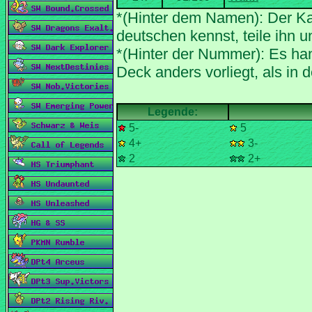
*(Hinter dem Namen): Der Ka
*(Hinter der Nummer): Es han
5-
5
4+
3-
2
2+