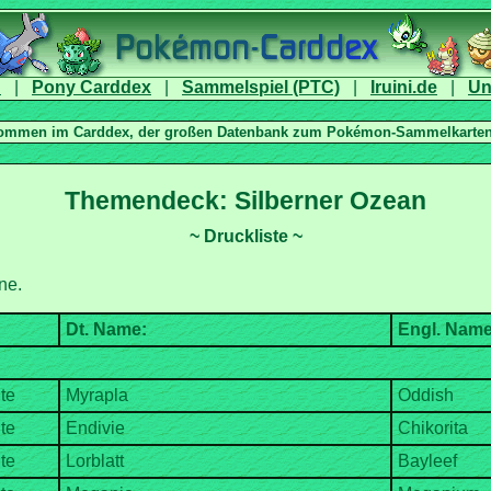
|
|
|
|