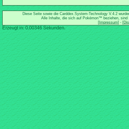
Diese Seite sowie die Carddex.System-Technology V.4.2 wurd
Alle Inhalte, die sich auf Pokémon™ beziehen, sind
Erzeugt in: 0.00346 Sekunden.