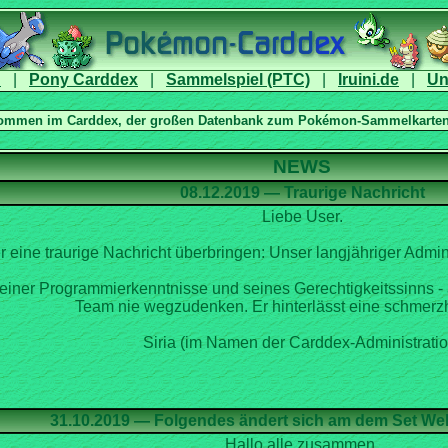
|
|
|
|
r eine traurige Nachricht überbringen: Unser langjähriger Admi
einer Programmierkenntnisse und seines Gerechtigkeitssinns -
Siria (im Namen der Carddex-Administratio
Hallo alle zusammen,