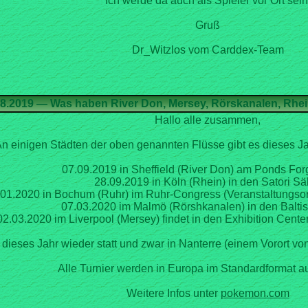
Ich werde da auch als Spieler vor Ort sein
Gruß
Dr_Witzlos vom Carddex-Team
Hallo alle zusammen,
n einigen Städten der oben genannten Flüsse gibt es dieses Jah
07.09.2019 in Sheffield (River Don) am Ponds For
28.09.2019 in Köln (Rhein) in den Satori Sä
.01.2020 in Bochum (Ruhr) im Ruhr-Congress (Veranstaltungso
07.03.2020 im Malmö (Rörshkanalen) in den Balti
02.03.2020 im Liverpool (Mersey) findet in den Exhibition Center
dieses Jahr wieder statt und zwar in Nanterre (einem Vorort v
Alle Turnier werden in Europa im Standardformat au
Weitere Infos unter