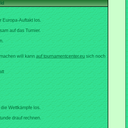
ld
 Europa-Auftakt los.
am auf das Turnier.
n.
t machen will kann
sich noch
tt
 die Wettkämpfe los.
Stunde drauf rechnen.